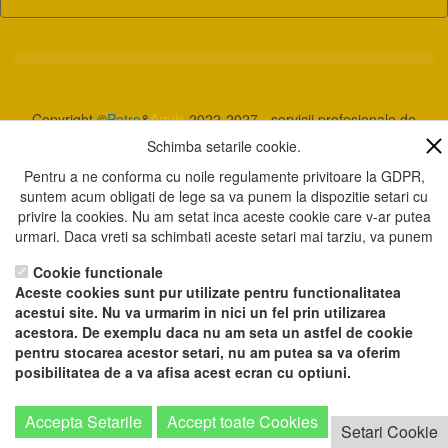
Copyright ©
Petro
&
Aquis
2022-2027 - servicii profesionale de
creare
WebNou
. Hai la noi !
Schimba setarile cookie.
Textele si imaginile prezente pe acest site au fost furnizate de catre
Pentru a ne conforma cu noile regulamente privitoare la GDPR,
proprietarul de domeniu! Pentru orice probleme va rog sa ne contactati.
suntem acum obligati de lege sa va punem la dispozitie setari cu
privire la cookies. Nu am setat inca aceste cookie care v-ar putea
urmari. Daca vreti sa schimbati aceste setari mai tarziu, va punem
la dispozitie un buton in coltul de jos al paginii. In orice caz, va
Cookie functionale
aducem la cunostiinta ca unele cookie sunt intr-adevar necesare
Aceste cookies sunt pur utilizate pentru functionalitatea
website-ului nostru pentru a functiona, si nu pot fi dezactivate.
acestui site. Nu va urmarim in nici un fel prin utilizarea
Daca nu sunteti de acord cu aceasta
: Va rugam sa nu vizitati
acestora. De exemplu daca nu am seta un astfel de cookie
acest site.
pentru stocarea acestor setari, nu am putea sa va oferim
posibilitatea de a va afisa acest ecran cu optiuni.
Pentru a ne sprijini activitatea, in schimbul accesarii informatiilor de
pe acest site sau a materialelor prezentate aici va rugam sa apasati
Accept toate Cookies.
Google analytics cookies
Accepta Setarile
Accept toate Cookies
Setari Cookie
Setari Cookie
Aceste cookies urmaresc vizitatorii, pentru a afla informatii