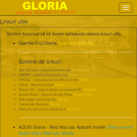
Toggl
navig
Linkuri utile
Suntem bucuroși să vă facem cunoscute câteva linkuri utile:
Eparhia Cluj Gherla
EparhiaClujGherla
Schimb de linkuri:
Star Abrazivi - slefuire profesionala
StarAbrazivi
4SWIM - constructie piscine Cluj
4swim
VWDEJ - club pasionat de VW broscute
VWdej
Gloria - despre credinta
Gloria
Design 3D - despre design si modelare 3D
Design3D
Scoala Rosia - despre Scoala Rosia
Scoala Rosia
Volkswagen broscute Dej
VW Dej
Talente din Romania
Talente
Web site nou pentru afacerea ta
WebNou
AQUIS Grana - Web Nou sau Aplicatii mobile
Oferta servicii
Audio Video Web sau Mobile