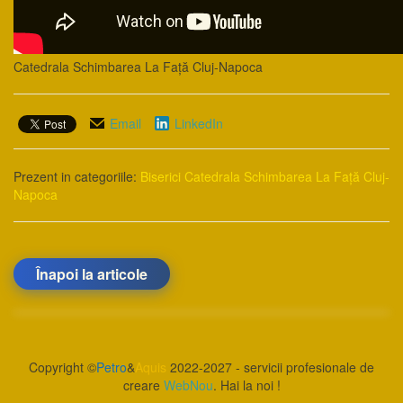
Catedrala Schimbarea La Față Cluj-Napoca
Email
LinkedIn
Prezent in categoriile:
Biserici
Catedrala Schimbarea La Față Cluj-
Napoca
Înapoi la articole
Copyright ©
Petro
&
Aquis
2022-2027 - servicii profesionale de
creare
WebNou
. Hai la noi !