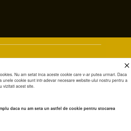
cookies. Nu am setat inca aceste cookie care v-ar putea urmari. Daca
 ca unele cookie sunt intr-adevar necesare website-ului nostru pentru a
vizitati acest site.
ici va rugam sa apasati Accept toate Cookies.
exemplu daca nu am seta un astfel de cookie pentru stocarea
ai la noi !