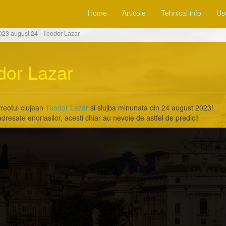
Home
Articole
Tehnical info
Use
023 august 24 - Teodor Lazar
dor Lazar
Preotul clujean
Teodor Lazar
si slujba minunata din 24 august 2023!
dresate enoriasilor, acesti chiar au nevoie de astfel de predici!