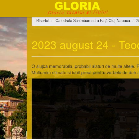
Biserici
Catedrala Schimbarea La Față Cluj-Napoca
2
2023 august 24 - Teo
O slujba memorabila, probabil alaturi de multe altele. 
Multumim stimate si iubit preot pentru vorbele de duh a