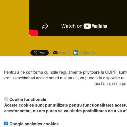
Email
LinkedIn
Prezent in categoriile:
Catedrala Schimbarea La Față 
Pentru a ne conforma cu noile regulamente privitoare la GDPR, sunte
vreti sa schimbati aceste setari mai tarziu, va punem la dispozitie un
functiona, si nu po
Înapoi la articole
Pentru a ne sprijini activitatea, in schimbu
Cookie functionale
Aceste cookies sunt pur utilizate pentru functionalitatea acestu
acestor setari, nu am putea sa va oferim posibilitatea de a va a
Google analytics cookies
Copyrigh