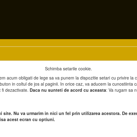
Schimba setarile cookie.
Cluj-Napoca
m acum obligati de lege sa va punem la dispozitie setari cu privire la 
 buton in coltul de jos al paginii. In orice caz, va aducem la cunostiinta
t fi dezactivate.
Daca nu sunteti de acord cu aceasta
: Va rugam sa nu 
l accesarii informatiilor de pe acest site sau a materialelor prezentate a
i site. Nu va urmarim in nici un fel prin utilizarea acestora. De 
fisa acest ecran cu optiuni.
t ©
Petro
&
Aquis
2022-2027 - servicii profesionale de creare
WebNou
. H