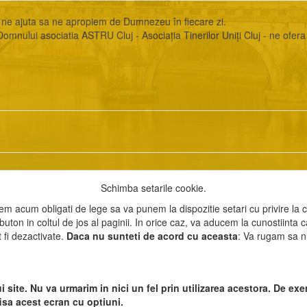
u a ne ajuta sa ne apropiem de Dumnezeu în fiecare zi.
nului asociatia ASTRU Cluj - Asociația Tinerilor Uniți Cluj - ne ofera 
Schimba setarile cookie.
m acum obligati de lege sa va punem la dispozitie setari cu privire la 
 buton in coltul de jos al paginii. In orice caz, va aducem la cunostiinta
t fi dezactivate.
Daca nu sunteti de acord cu aceasta
: Va rugam sa nu 
l accesarii informatiilor de pe acest site sau a materialelor prezentate a
i site. Nu va urmarim in nici un fel prin utilizarea acestora. De 
fisa acest ecran cu optiuni.
t ©
Petro
&
Aquis
2022-2027 - servicii profesionale de creare
WebNou
. H