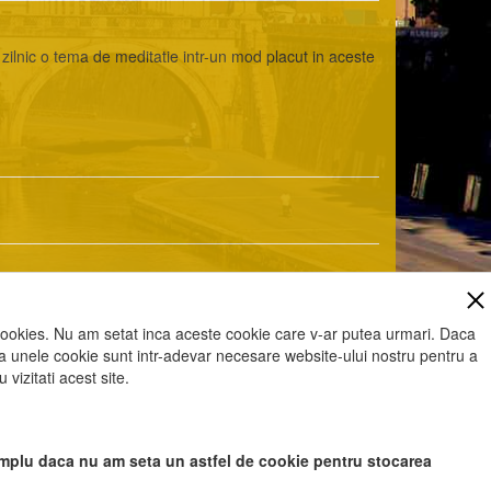
zilnic o tema de meditatie intr-un mod placut in aceste
cookies. Nu am setat inca aceste cookie care v-ar putea urmari. Daca
 ca unele cookie sunt intr-adevar necesare website-ului nostru pentru a
vizitati acest site.
ici va rugam sa apasati Accept toate Cookies.
exemplu daca nu am seta un astfel de cookie pentru stocarea
ai la noi !