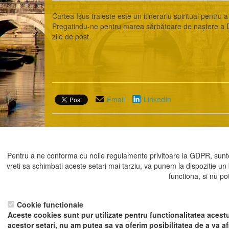
Cartea Isus traieste este un itinerariu spiritual pentr
Pregatindu-ne pentru marea sărbătoare de naștere a Dom
zile de post.
Email
LinkedIn
Prezent in categoriile:
Cărți
Pentru a ne conforma cu noile regulamente privitoare la GDPR, sunte
vreti sa schimbati aceste setari mai tarziu, va punem la dispozitie un
Înapoi la articole
functiona, si nu po
Pentru a ne sprijini activitatea, in schimbu
Cookie functionale
Aceste cookies sunt pur utilizate pentru functionalitatea acestu
acestor setari, nu am putea sa va oferim posibilitatea de a va a
Copyrigh