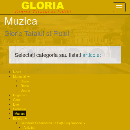
Toggl
navig
Muzica
Glorie Tatalui si Fiului
Selectați categoria sau listati
articole
:
News
Manastiri
Casiel
Rohia
Dobric
Rugaciuni
Cărți
Live
Sarbatori
Muzica
Biserici
Catedrala Schimbarea La Față Cluj-Napoca
Activitati