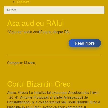
Calendare
Muzica
Asa aud eu RAIul
"Viziunea" audio AntikFuture, despre RAI.
Read more
Categoria:
Muzica
,
Corul Bizantin Grec
Atena, Grecia La inițiativa lui Lykourgos Angelopoulos (1941
- 2014), Arhonte Protopsalt al Sfintei Arhiepiscopii de
Constantinopol, și a colaboratorilor săi, Corul Bizantin Grec a
luat ființă în anul 1977, având ca scop cercetarea și